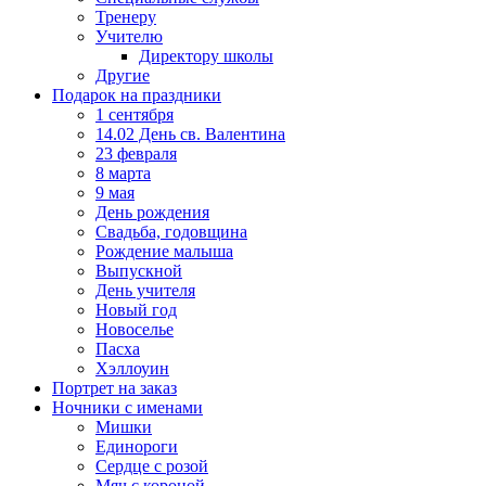
Тренеру
Учителю
Директору школы
Другие
Подарок на праздники
1 сентября
14.02 День св. Валентина
23 февраля
8 марта
9 мая
День рождения
Свадьба, годовщина
Рождение малыша
Выпускной
День учителя
Новый год
Новоселье
Пасха
Хэллоуин
Портрет на заказ
Ночники с именами
Мишки
Единороги
Сердце с розой
Мяч с короной