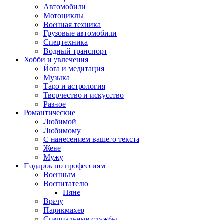
Автомобили
Мотоциклы
Военная техника
Грузовые автомобили
Спецтехника
Водный транспорт
Хобби и увлечения
Йога и медитация
Музыка
Таро и астрология
Творчество и искусство
Разное
Романтические
Любимой
Любимому
С нанесением вашего текста
Жене
Мужу
Подарок по профессиям
Военным
Воспитателю
Няне
Врачу
Парикмахер
Специальные службы