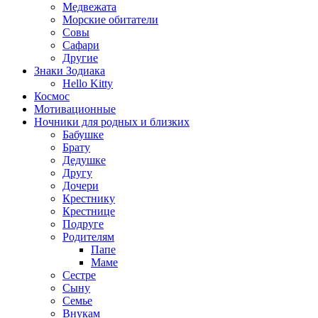
Медвежата
Морские обитатели
Совы
Сафари
Другие
Знаки Зодиака
Hello Kitty
Космос
Мотивационные
Ночники для родных и близких
Бабушке
Брату
Дедушке
Другу
Дочери
Крестнику
Крестнице
Подруге
Родителям
Папе
Маме
Сестре
Сыну
Семье
Внукам