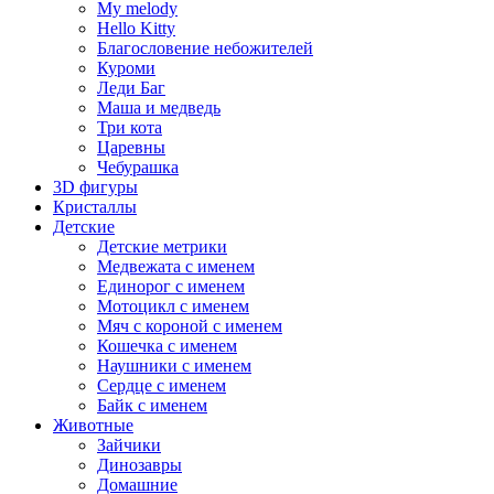
My melody
Hello Kitty
Благословение небожителей
Куроми
Леди Баг
Маша и медведь
Три кота
Царевны
Чебурашка
3D фигуры
Кристаллы
Детские
Детские метрики
Медвежата с именем
Единорог с именем
Мотоцикл с именем
Мяч с короной с именем
Кошечка с именем
Наушники с именем
Сердце с именем
Байк с именем
Животные
Зайчики
Динозавры
Домашние