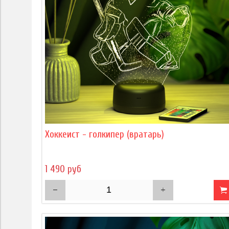
Хоккеист - голкипер (вратарь)
1 490 руб