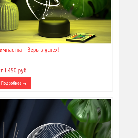
имнастка - Верь в успех!
т 1 490 руб
Подробнее