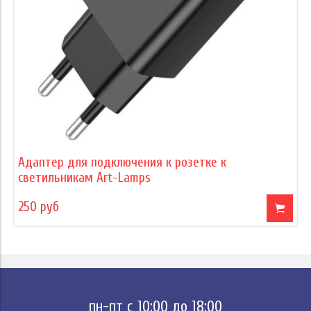
Адаптер для подключения к розетке к
светильникам Art-Lamps
250 руб
пн-пт с 10:00 до 18:00