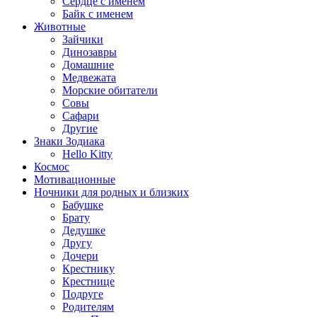
Сердце с именем
Байк с именем
Животные
Зайчики
Динозавры
Домашние
Медвежата
Морские обитатели
Совы
Сафари
Другие
Знаки Зодиака
Hello Kitty
Космос
Мотивационные
Ночники для родных и близких
Бабушке
Брату
Дедушке
Другу
Дочери
Крестнику
Крестнице
Подруге
Родителям