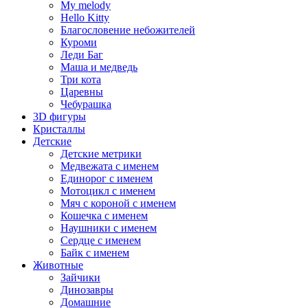
My melody
Hello Kitty
Благословение небожителей
Куроми
Леди Баг
Маша и медведь
Три кота
Царевны
Чебурашка
3D фигуры
Кристаллы
Детские
Детские метрики
Медвежата с именем
Единорог с именем
Мотоцикл с именем
Мяч с короной с именем
Кошечка с именем
Наушники с именем
Сердце с именем
Байк с именем
Животные
Зайчики
Динозавры
Домашние