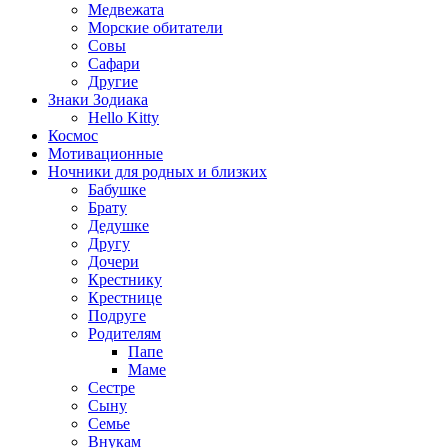
Медвежата
Морские обитатели
Совы
Сафари
Другие
Знаки Зодиака
Hello Kitty
Космос
Мотивационные
Ночники для родных и близких
Бабушке
Брату
Дедушке
Другу
Дочери
Крестнику
Крестнице
Подруге
Родителям
Папе
Маме
Сестре
Сыну
Семье
Внукам