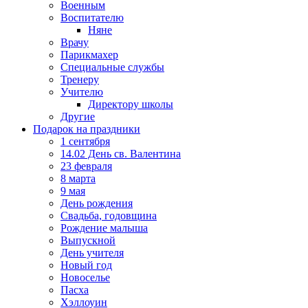
Военным
Воспитателю
Няне
Врачу
Парикмахер
Специальные службы
Тренеру
Учителю
Директору школы
Другие
Подарок на праздники
1 сентября
14.02 День св. Валентина
23 февраля
8 марта
9 мая
День рождения
Свадьба, годовщина
Рождение малыша
Выпускной
День учителя
Новый год
Новоселье
Пасха
Хэллоуин