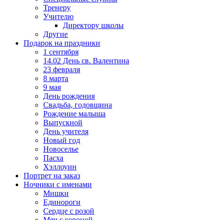
Тренеру
Учителю
Директору школы
Другие
Подарок на праздники
1 сентября
14.02 День св. Валентина
23 февраля
8 марта
9 мая
День рождения
Свадьба, годовщина
Рождение малыша
Выпускной
День учителя
Новый год
Новоселье
Пасха
Хэллоуин
Портрет на заказ
Ночники с именами
Мишки
Единороги
Сердце с розой
Мяч с короной