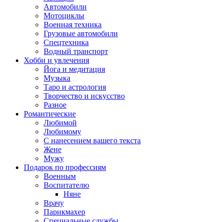
Автомобили
Мотоциклы
Военная техника
Грузовые автомобили
Спецтехника
Водный транспорт
Хобби и увлечения
Йога и медитация
Музыка
Таро и астрология
Творчество и искусство
Разное
Романтические
Любимой
Любимому
С нанесением вашего текста
Жене
Мужу
Подарок по профессиям
Военным
Воспитателю
Няне
Врачу
Парикмахер
Специальные службы