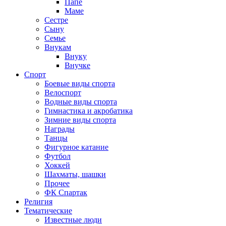
Папе
Маме
Сестре
Сыну
Семье
Внукам
Внуку
Внучке
Спорт
Боевые виды спорта
Велоспорт
Водные виды спорта
Гимнастика и акробатика
Зимние виды спорта
Награды
Танцы
Фигурное катание
Футбол
Хоккей
Шахматы, шашки
Прочее
ФК Спартак
Религия
Тематические
Известные люди