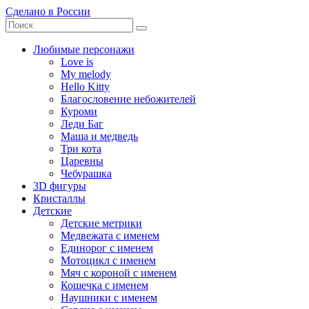
Сделано в России
Любимые персонажи
Love is
My melody
Hello Kitty
Благословение небожителей
Куроми
Леди Баг
Маша и медведь
Три кота
Царевны
Чебурашка
3D фигуры
Кристаллы
Детские
Детские метрики
Медвежата с именем
Единорог с именем
Мотоцикл с именем
Мяч с короной с именем
Кошечка с именем
Наушники с именем