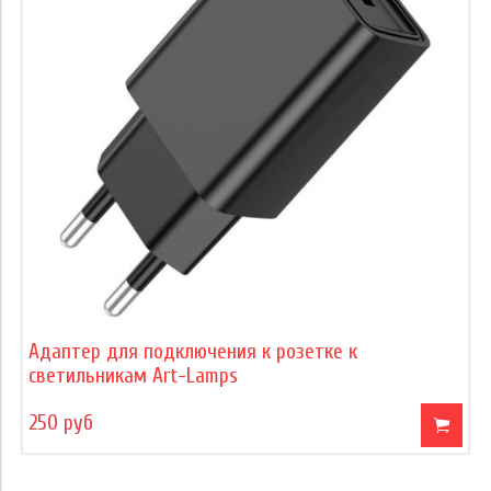
Адаптер для подключения к розетке к
светильникам Art-Lamps
250 руб