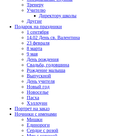
Тренеру
Учителю
Директору школы
Другие
Подарок на праздники
1 сентября
14.02 День св. Валентина
23 февраля
8 марта
9 мая
День рождения
Свадьба, годовщина
Рождение малыша
Выпускной
День учителя
Новый год
Новоселье
Пасха
Хэллоуин
Портрет на заказ
Ночники с именами
Мишки
Единороги
Сердце с розой
Мяч с короной