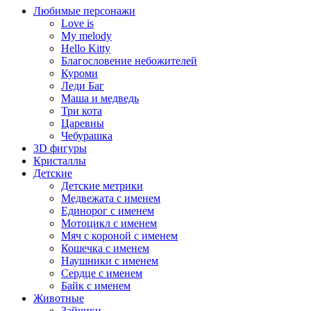
Любимые персонажи
Love is
My melody
Hello Kitty
Благословение небожителей
Куроми
Леди Баг
Маша и медведь
Три кота
Царевны
Чебурашка
3D фигуры
Кристаллы
Детские
Детские метрики
Медвежата с именем
Единорог с именем
Мотоцикл с именем
Мяч с короной с именем
Кошечка с именем
Наушники с именем
Сердце с именем
Байк с именем
Животные
Зайчики