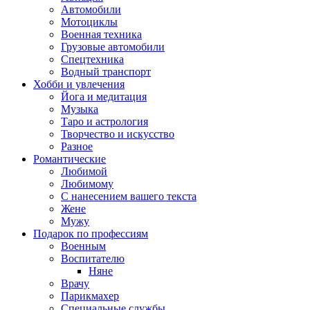
Автомобили
Мотоциклы
Военная техника
Грузовые автомобили
Спецтехника
Водный транспорт
Хобби и увлечения
Йога и медитация
Музыка
Таро и астрология
Творчество и искусство
Разное
Романтические
Любимой
Любимому
С нанесением вашего текста
Жене
Мужу
Подарок по профессиям
Военным
Воспитателю
Няне
Врачу
Парикмахер
Специальные службы