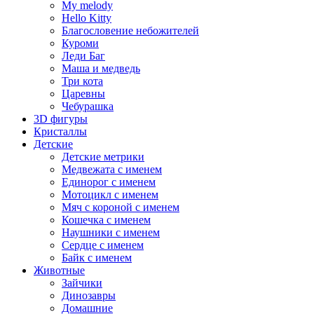
My melody
Hello Kitty
Благословение небожителей
Куроми
Леди Баг
Маша и медведь
Три кота
Царевны
Чебурашка
3D фигуры
Кристаллы
Детские
Детские метрики
Медвежата с именем
Единорог с именем
Мотоцикл с именем
Мяч с короной с именем
Кошечка с именем
Наушники с именем
Сердце с именем
Байк с именем
Животные
Зайчики
Динозавры
Домашние