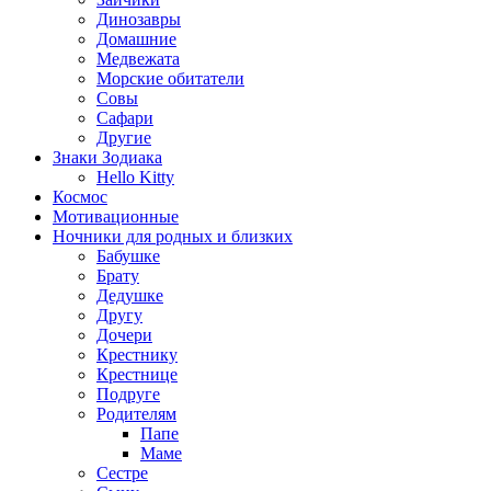
Динозавры
Домашние
Медвежата
Морские обитатели
Совы
Сафари
Другие
Знаки Зодиака
Hello Kitty
Космос
Мотивационные
Ночники для родных и близких
Бабушке
Брату
Дедушке
Другу
Дочери
Крестнику
Крестнице
Подруге
Родителям
Папе
Маме
Сестре