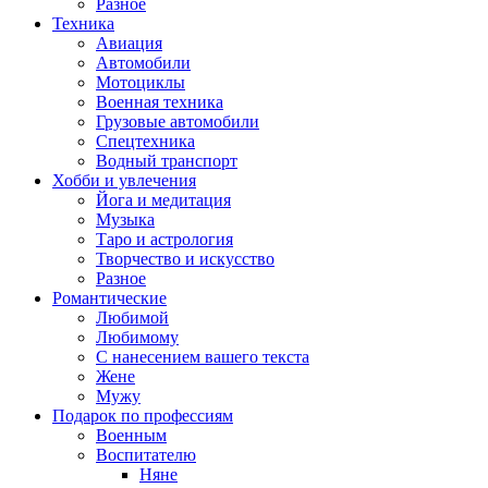
Разное
Техника
Авиация
Автомобили
Мотоциклы
Военная техника
Грузовые автомобили
Спецтехника
Водный транспорт
Хобби и увлечения
Йога и медитация
Музыка
Таро и астрология
Творчество и искусство
Разное
Романтические
Любимой
Любимому
С нанесением вашего текста
Жене
Мужу
Подарок по профессиям
Военным
Воспитателю
Няне