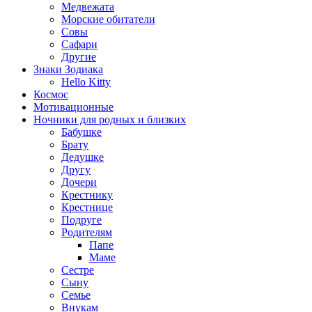
Медвежата
Морские обитатели
Совы
Сафари
Другие
Знаки Зодиака
Hello Kitty
Космос
Мотивационные
Ночники для родных и близких
Бабушке
Брату
Дедушке
Другу
Дочери
Крестнику
Крестнице
Подруге
Родителям
Папе
Маме
Сестре
Сыну
Семье
Внукам