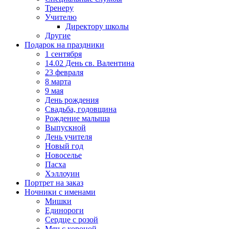
Тренеру
Учителю
Директору школы
Другие
Подарок на праздники
1 сентября
14.02 День св. Валентина
23 февраля
8 марта
9 мая
День рождения
Свадьба, годовщина
Рождение малыша
Выпускной
День учителя
Новый год
Новоселье
Пасха
Хэллоуин
Портрет на заказ
Ночники с именами
Мишки
Единороги
Сердце с розой
Мяч с короной