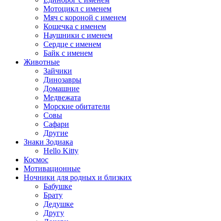
Мотоцикл с именем
Мяч с короной с именем
Кошечка с именем
Наушники с именем
Сердце с именем
Байк с именем
Животные
Зайчики
Динозавры
Домашние
Медвежата
Морские обитатели
Совы
Сафари
Другие
Знаки Зодиака
Hello Kitty
Космос
Мотивационные
Ночники для родных и близких
Бабушке
Брату
Дедушке
Другу