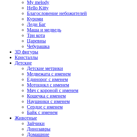
My melody
Hello Kitty
Благословение небожителей
Куроми
Леди Баг
Маша и медведь
Три кота
Царевны
Чебурашка
3D фигуры
Кристаллы
Детские
Детские метрики
Медвежата с именем
Единорог с именем
Мотоцикл с именем
Мяч с короной с именем
Кошечка с именем
Наушники с именем
Сердце с именем
Байк с именем
Животные
Зайчики
Динозавры
Домашние