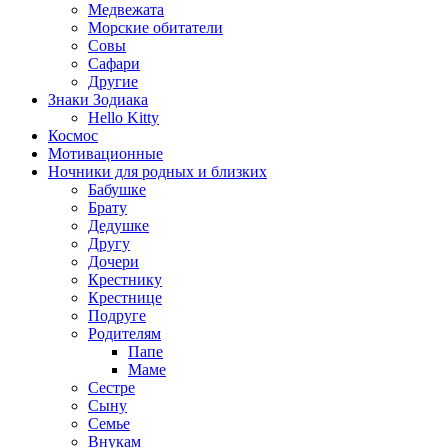
Медвежата
Морские обитатели
Совы
Сафари
Другие
Знаки Зодиака
Hello Kitty
Космос
Мотивационные
Ночники для родных и близких
Бабушке
Брату
Дедушке
Другу
Дочери
Крестнику
Крестнице
Подруге
Родителям
Папе
Маме
Сестре
Сыну
Семье
Внукам