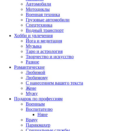
Автомобили
Мотоциклы
Военная техника
Грузовые автомобили
Спецтехника
Водный транспорт
Хобби и увлечения
Йога и медитация
Музыка
Таро и астрология
Творчество и искусство
Разное
Романтические
Любимой
Любимому
С нанесением вашего текста
Жене
Мужу
Подарок по профессиям
Военным
Воспитателю
Няне
Врачу
Парикмахер
Специальные службы