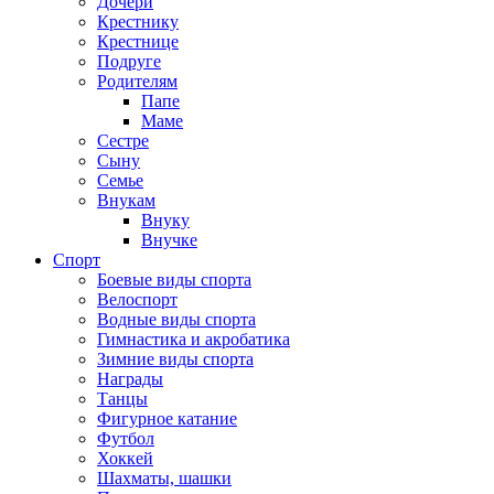
Дочери
Крестнику
Крестнице
Подруге
Родителям
Папе
Маме
Сестре
Сыну
Семье
Внукам
Внуку
Внучке
Спорт
Боевые виды спорта
Велоспорт
Водные виды спорта
Гимнастика и акробатика
Зимние виды спорта
Награды
Танцы
Фигурное катание
Футбол
Хоккей
Шахматы, шашки