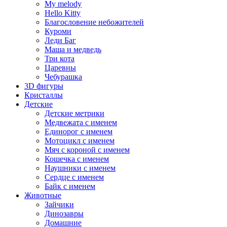
My melody
Hello Kitty
Благословение небожителей
Куроми
Леди Баг
Маша и медведь
Три кота
Царевны
Чебурашка
3D фигуры
Кристаллы
Детские
Детские метрики
Медвежата с именем
Единорог с именем
Мотоцикл с именем
Мяч с короной с именем
Кошечка с именем
Наушники с именем
Сердце с именем
Байк с именем
Животные
Зайчики
Динозавры
Домашние