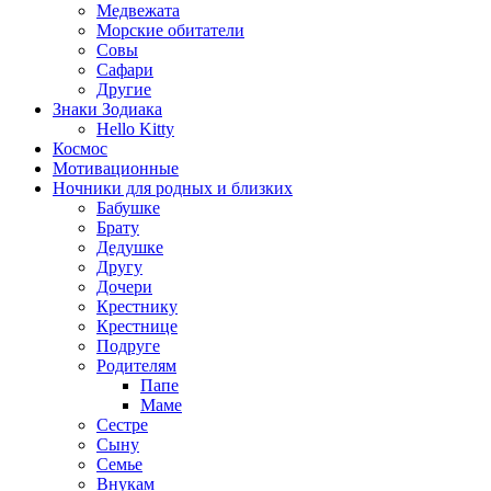
Медвежата
Морские обитатели
Совы
Сафари
Другие
Знаки Зодиака
Hello Kitty
Космос
Мотивационные
Ночники для родных и близких
Бабушке
Брату
Дедушке
Другу
Дочери
Крестнику
Крестнице
Подруге
Родителям
Папе
Маме
Сестре
Сыну
Семье
Внукам