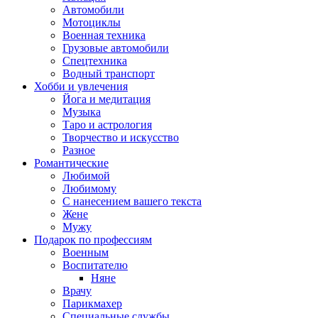
Автомобили
Мотоциклы
Военная техника
Грузовые автомобили
Спецтехника
Водный транспорт
Хобби и увлечения
Йога и медитация
Музыка
Таро и астрология
Творчество и искусство
Разное
Романтические
Любимой
Любимому
С нанесением вашего текста
Жене
Мужу
Подарок по профессиям
Военным
Воспитателю
Няне
Врачу
Парикмахер
Специальные службы