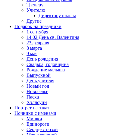
Тренеру
Учителю
Директору школы
Другие
Подарок на праздники
1 сентября
14.02 День св. Валентина
23 февраля
8 марта
9 мая
День рождения
Свадьба, годовщина
Рождение малыша
Выпускной
День учителя
Новый год
Новоселье
Пасха
Хэллоуин
Портрет на заказ
Ночники с именами
Мишки
Единороги
Сердце с розой
Мяч с короной