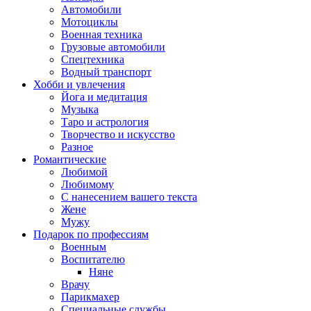
Автомобили
Мотоциклы
Военная техника
Грузовые автомобили
Спецтехника
Водный транспорт
Хобби и увлечения
Йога и медитация
Музыка
Таро и астрология
Творчество и искусство
Разное
Романтические
Любимой
Любимому
С нанесением вашего текста
Жене
Мужу
Подарок по профессиям
Военным
Воспитателю
Няне
Врачу
Парикмахер
Специальные службы