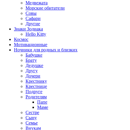
Медвежата
Морские обитатели
Совы
Сафари
Другие
Знаки Зодиака
Hello Kitty
Космос
Мотивационные
Ночники для родных и близких
Бабушке
Брату
Дедушке
Другу
Дочери
Крестнику
Крестнице
Подруге
Родителям
Папе
Маме
Сестре
Сыну
Семье
Внукам