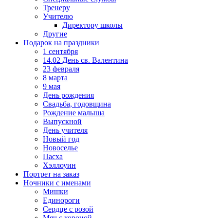
Тренеру
Учителю
Директору школы
Другие
Подарок на праздники
1 сентября
14.02 День св. Валентина
23 февраля
8 марта
9 мая
День рождения
Свадьба, годовщина
Рождение малыша
Выпускной
День учителя
Новый год
Новоселье
Пасха
Хэллоуин
Портрет на заказ
Ночники с именами
Мишки
Единороги
Сердце с розой
Мяч с короной