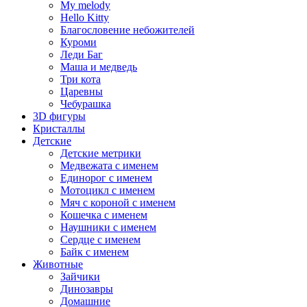
My melody
Hello Kitty
Благословение небожителей
Куроми
Леди Баг
Маша и медведь
Три кота
Царевны
Чебурашка
3D фигуры
Кристаллы
Детские
Детские метрики
Медвежата с именем
Единорог с именем
Мотоцикл с именем
Мяч с короной с именем
Кошечка с именем
Наушники с именем
Сердце с именем
Байк с именем
Животные
Зайчики
Динозавры
Домашние