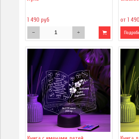
1 490 руб
от 1 49
Подроб
Книга с именами детей
Книга д