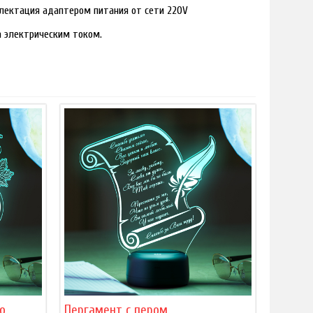
лектация адаптером питания от сети 220V
ра электрическим током.
ю
Пергамент с пером