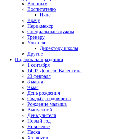
Военным
Воспитателю
Няне
Врачу
Парикмахер
Специальные службы
Тренеру
Учителю
Директору школы
Другие
Подарок на праздники
1 сентября
14.02 День св. Валентина
23 февраля
8 марта
9 мая
День рождения
Свадьба, годовщина
Рождение малыша
Выпускной
День учителя
Новый год
Новоселье
Пасха
Хэллоуин