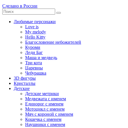
Сделано в России
Любимые персонажи
Love is
My melody
Hello Kitty
Благословение небожителей
Куроми
Леди Баг
Маша и медведь
Три кота
Царевны
Чебурашка
3D фигуры
Кристаллы
Детские
Детские метрики
Медвежата с именем
Единорог с именем
Мотоцикл с именем
Мяч с короной с именем
Кошечка с именем
Наушники с именем