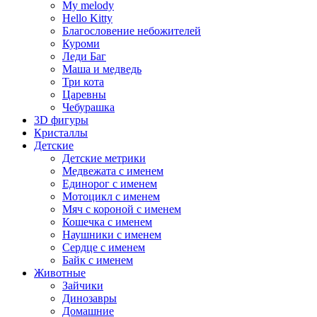
My melody
Hello Kitty
Благословение небожителей
Куроми
Леди Баг
Маша и медведь
Три кота
Царевны
Чебурашка
3D фигуры
Кристаллы
Детские
Детские метрики
Медвежата с именем
Единорог с именем
Мотоцикл с именем
Мяч с короной с именем
Кошечка с именем
Наушники с именем
Сердце с именем
Байк с именем
Животные
Зайчики
Динозавры
Домашние