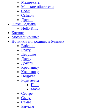
Медвежата
Морские обитатели
Совы
Сафари
Другие
Знаки Зодиака
Hello Kitty
Космос
Мотивационные
Ночники для родных и близких
Бабушке
Брату
Дедушке
Другу
Дочери
Крестнику
Крестнице
Подруге
Родителям
Папе
Маме
Сестре
Сыну
Семье
Внукам