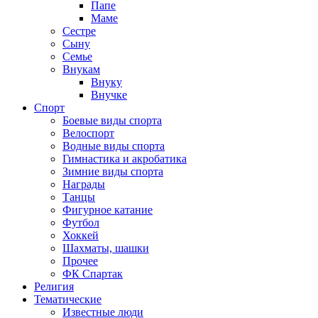
Папе
Маме
Сестре
Сыну
Семье
Внукам
Внуку
Внучке
Спорт
Боевые виды спорта
Велоспорт
Водные виды спорта
Гимнастика и акробатика
Зимние виды спорта
Награды
Танцы
Фигурное катание
Футбол
Хоккей
Шахматы, шашки
Прочее
ФК Спартак
Религия
Тематические
Известные люди