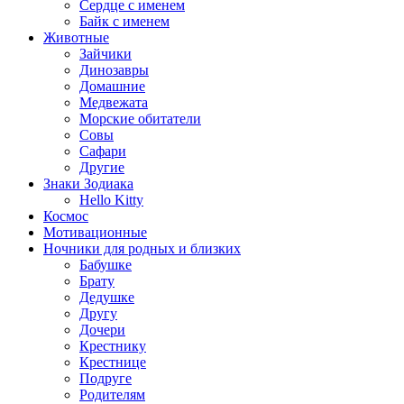
Сердце с именем
Байк с именем
Животные
Зайчики
Динозавры
Домашние
Медвежата
Морские обитатели
Совы
Сафари
Другие
Знаки Зодиака
Hello Kitty
Космос
Мотивационные
Ночники для родных и близких
Бабушке
Брату
Дедушке
Другу
Дочери
Крестнику
Крестнице
Подруге
Родителям