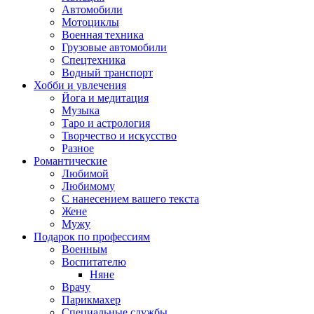
Автомобили
Мотоциклы
Военная техника
Грузовые автомобили
Спецтехника
Водный транспорт
Хобби и увлечения
Йога и медитация
Музыка
Таро и астрология
Творчество и искусство
Разное
Романтические
Любимой
Любимому
С нанесением вашего текста
Жене
Мужу
Подарок по профессиям
Военным
Воспитателю
Няне
Врачу
Парикмахер
Специальные службы