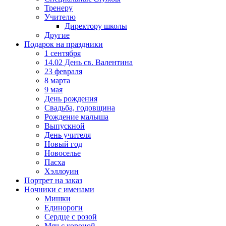
Тренеру
Учителю
Директору школы
Другие
Подарок на праздники
1 сентября
14.02 День св. Валентина
23 февраля
8 марта
9 мая
День рождения
Свадьба, годовщина
Рождение малыша
Выпускной
День учителя
Новый год
Новоселье
Пасха
Хэллоуин
Портрет на заказ
Ночники с именами
Мишки
Единороги
Сердце с розой
Мяч с короной