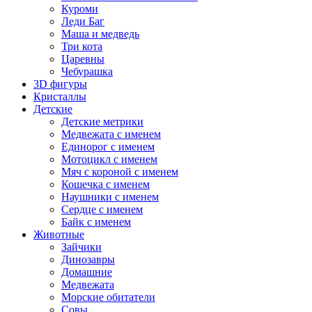
Куроми
Леди Баг
Маша и медведь
Три кота
Царевны
Чебурашка
3D фигуры
Кристаллы
Детские
Детские метрики
Медвежата с именем
Единорог с именем
Мотоцикл с именем
Мяч с короной с именем
Кошечка с именем
Наушники с именем
Сердце с именем
Байк с именем
Животные
Зайчики
Динозавры
Домашние
Медвежата
Морские обитатели
Совы