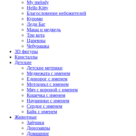
My melody
Hello Kitty
Благословение небожителей
Куроми
Леди Баг
Маша и медведь
Три кота
Царевны
Чебурашка
3D фигуры
Кристаллы
Детские
Детские метрики
Медвежата с именем
Единорог с именем
Мотоцикл с именем
Мяч с короной с именем
Кошечка с именем
Наушники с именем
Сердце с именем
Байк с именем
Животные
Зайчики
Динозавры
Домашние