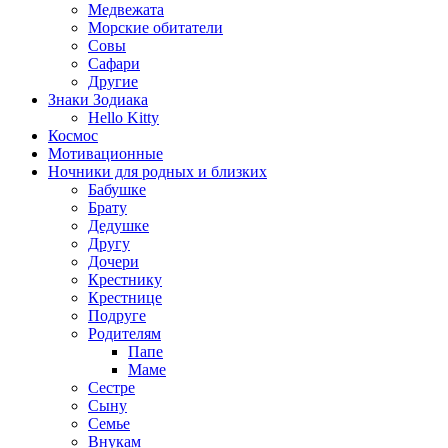
Медвежата
Морские обитатели
Совы
Сафари
Другие
Знаки Зодиака
Hello Kitty
Космос
Мотивационные
Ночники для родных и близких
Бабушке
Брату
Дедушке
Другу
Дочери
Крестнику
Крестнице
Подруге
Родителям
Папе
Маме
Сестре
Сыну
Семье
Внукам