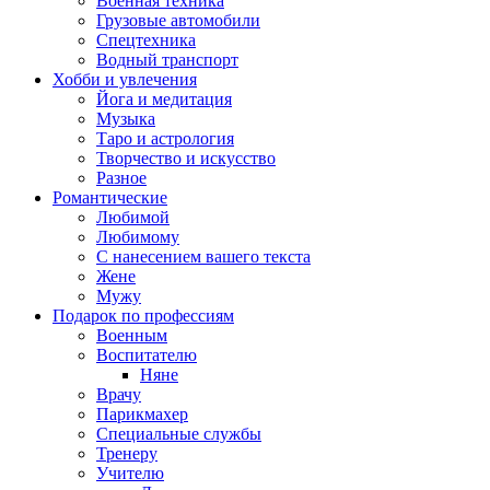
Военная техника
Грузовые автомобили
Спецтехника
Водный транспорт
Хобби и увлечения
Йога и медитация
Музыка
Таро и астрология
Творчество и искусство
Разное
Романтические
Любимой
Любимому
С нанесением вашего текста
Жене
Мужу
Подарок по профессиям
Военным
Воспитателю
Няне
Врачу
Парикмахер
Специальные службы
Тренеру
Учителю