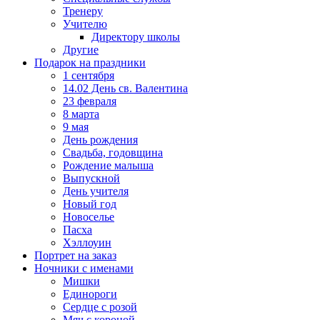
Тренеру
Учителю
Директору школы
Другие
Подарок на праздники
1 сентября
14.02 День св. Валентина
23 февраля
8 марта
9 мая
День рождения
Свадьба, годовщина
Рождение малыша
Выпускной
День учителя
Новый год
Новоселье
Пасха
Хэллоуин
Портрет на заказ
Ночники с именами
Мишки
Единороги
Сердце с розой
Мяч с короной