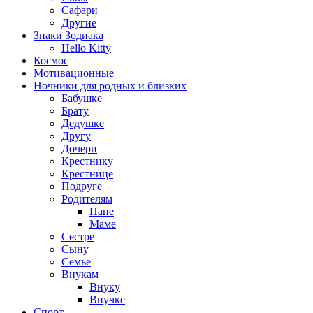
Сафари
Другие
Знаки Зодиака
Hello Kitty
Космос
Мотивационные
Ночники для родных и близких
Бабушке
Брату
Дедушке
Другу
Дочери
Крестнику
Крестнице
Подруге
Родителям
Папе
Маме
Сестре
Сыну
Семье
Внукам
Внуку
Внучке
Спорт