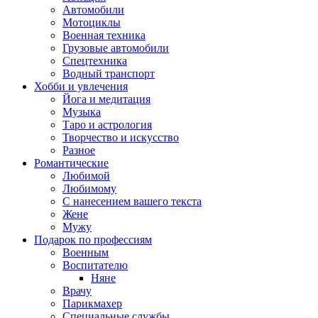
Автомобили
Мотоциклы
Военная техника
Грузовые автомобили
Спецтехника
Водный транспорт
Хобби и увлечения
Йога и медитация
Музыка
Таро и астрология
Творчество и искусство
Разное
Романтические
Любимой
Любимому
С нанесением вашего текста
Жене
Мужу
Подарок по профессиям
Военным
Воспитателю
Няне
Врачу
Парикмахер
Специальные службы