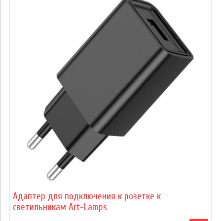
Адаптер для подключения к розетке к
светильникам Art-Lamps