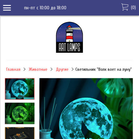
(
0
)
пн-пт с 10:00 до 18:00
Главная
Животные
Другие
Светильник "Волк воет на луну"