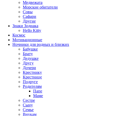
Медвежата
Морские обитатели
Совы
Сафари
Другие
Знаки Зодиака
Hello Kitty
Космос
Мотивационные
Ночники для родных и близких
Бабушке
Брату
Дедушке
Другу
Дочери
Крестнику
Крестнице
Подруге
Родителям
Папе
Маме
Сестре
Сыну
Семье
Внукам