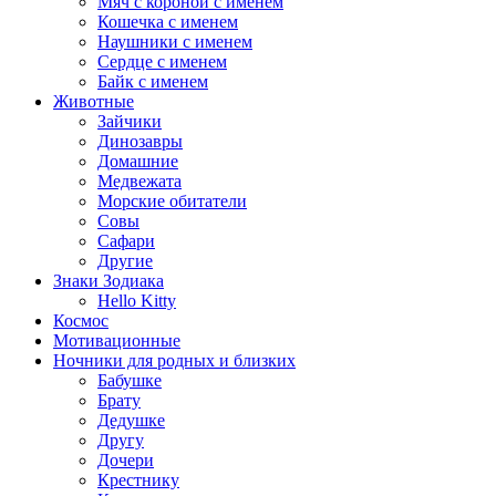
Мяч с короной с именем
Кошечка с именем
Наушники с именем
Сердце с именем
Байк с именем
Животные
Зайчики
Динозавры
Домашние
Медвежата
Морские обитатели
Совы
Сафари
Другие
Знаки Зодиака
Hello Kitty
Космос
Мотивационные
Ночники для родных и близких
Бабушке
Брату
Дедушке
Другу
Дочери
Крестнику