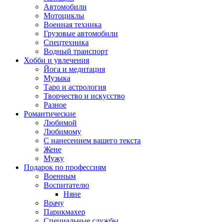
Автомобили
Мотоциклы
Военная техника
Грузовые автомобили
Спецтехника
Водный транспорт
Хобби и увлечения
Йога и медитация
Музыка
Таро и астрология
Творчество и искусство
Разное
Романтические
Любимой
Любимому
С нанесением вашего текста
Жене
Мужу
Подарок по профессиям
Военным
Воспитателю
Няне
Врачу
Парикмахер
Специальные службы