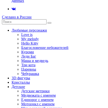
данных
Сделано в России
Любимые персонажи
Love is
My melody
Hello Kitty
Благословение небожителей
Куроми
Леди Баг
Маша и медведь
Три кота
Царевны
Чебурашка
3D фигуры
Кристаллы
Детские
Детские метрики
Медвежата с именем
Единорог с именем
Мотоцикл с именем