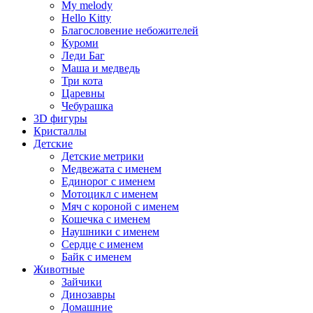
My melody
Hello Kitty
Благословение небожителей
Куроми
Леди Баг
Маша и медведь
Три кота
Царевны
Чебурашка
3D фигуры
Кристаллы
Детские
Детские метрики
Медвежата с именем
Единорог с именем
Мотоцикл с именем
Мяч с короной с именем
Кошечка с именем
Наушники с именем
Сердце с именем
Байк с именем
Животные
Зайчики
Динозавры
Домашние