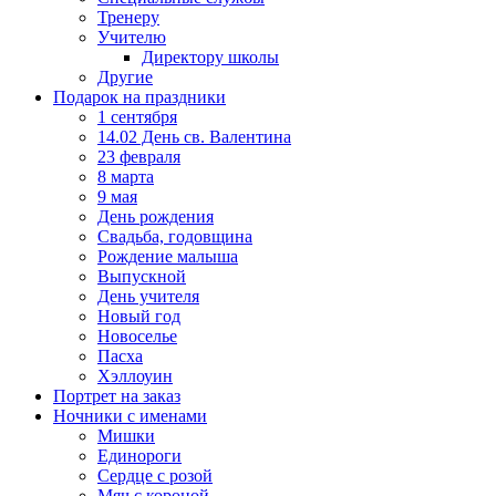
Тренеру
Учителю
Директору школы
Другие
Подарок на праздники
1 сентября
14.02 День св. Валентина
23 февраля
8 марта
9 мая
День рождения
Свадьба, годовщина
Рождение малыша
Выпускной
День учителя
Новый год
Новоселье
Пасха
Хэллоуин
Портрет на заказ
Ночники с именами
Мишки
Единороги
Сердце с розой
Мяч с короной