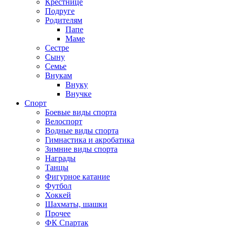
Крестнице
Подруге
Родителям
Папе
Маме
Сестре
Сыну
Семье
Внукам
Внуку
Внучке
Спорт
Боевые виды спорта
Велоспорт
Водные виды спорта
Гимнастика и акробатика
Зимние виды спорта
Награды
Танцы
Фигурное катание
Футбол
Хоккей
Шахматы, шашки
Прочее
ФК Спартак