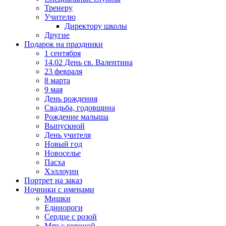
Тренеру
Учителю
Директору школы
Другие
Подарок на праздники
1 сентября
14.02 День св. Валентина
23 февраля
8 марта
9 мая
День рождения
Свадьба, годовщина
Рождение малыша
Выпускной
День учителя
Новый год
Новоселье
Пасха
Хэллоуин
Портрет на заказ
Ночники с именами
Мишки
Единороги
Сердце с розой
Мяч с короной