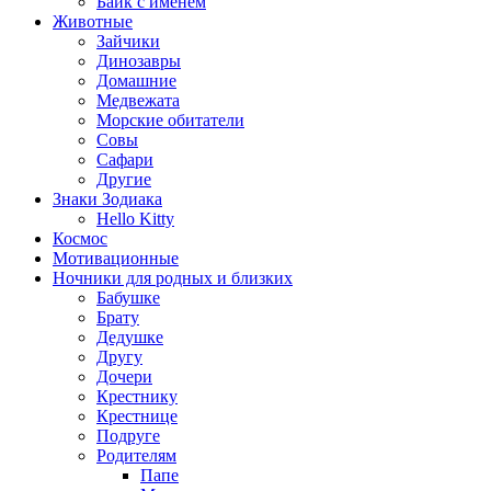
Байк с именем
Животные
Зайчики
Динозавры
Домашние
Медвежата
Морские обитатели
Совы
Сафари
Другие
Знаки Зодиака
Hello Kitty
Космос
Мотивационные
Ночники для родных и близких
Бабушке
Брату
Дедушке
Другу
Дочери
Крестнику
Крестнице
Подруге
Родителям
Папе