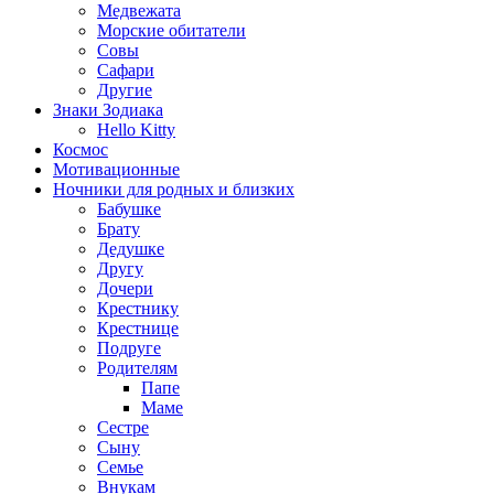
Медвежата
Морские обитатели
Совы
Сафари
Другие
Знаки Зодиака
Hello Kitty
Космос
Мотивационные
Ночники для родных и близких
Бабушке
Брату
Дедушке
Другу
Дочери
Крестнику
Крестнице
Подруге
Родителям
Папе
Маме
Сестре
Сыну
Семье
Внукам