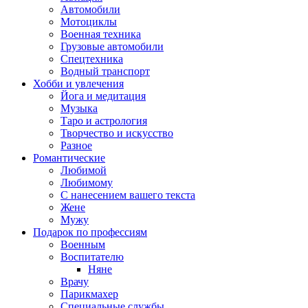
Автомобили
Мотоциклы
Военная техника
Грузовые автомобили
Спецтехника
Водный транспорт
Хобби и увлечения
Йога и медитация
Музыка
Таро и астрология
Творчество и искусство
Разное
Романтические
Любимой
Любимому
С нанесением вашего текста
Жене
Мужу
Подарок по профессиям
Военным
Воспитателю
Няне
Врачу
Парикмахер
Специальные службы