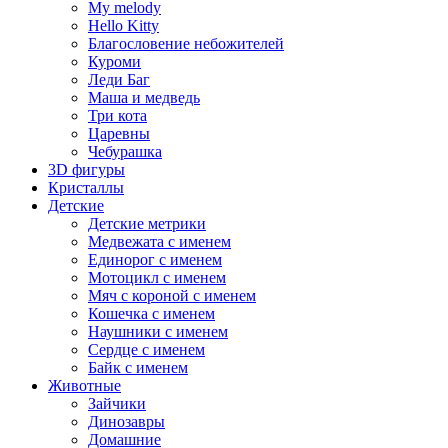
My melody
Hello Kitty
Благословение небожителей
Куроми
Леди Баг
Маша и медведь
Три кота
Царевны
Чебурашка
3D фигуры
Кристаллы
Детские
Детские метрики
Медвежата с именем
Единорог с именем
Мотоцикл с именем
Мяч с короной с именем
Кошечка с именем
Наушники с именем
Сердце с именем
Байк с именем
Животные
Зайчики
Динозавры
Домашние