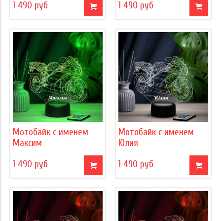
1 490 руб
1 490 руб
Мотобайк с именем
Мотобайк с именем
Максим
Юлия
1 490 руб
1 490 руб