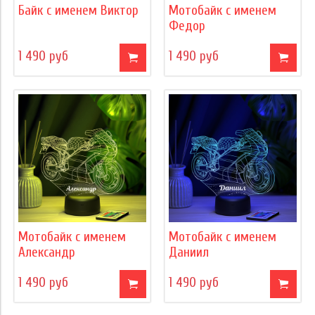
Байк с именем Виктор
Мотобайк с именем
Федор
1 490 руб
1 490 руб
Мотобайк с именем
Мотобайк с именем
Александр
Даниил
1 490 руб
1 490 руб