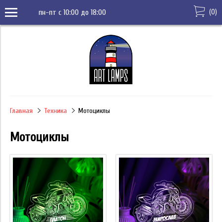
(
0
)
пн-пт с 10:00 до 18:00
Главная
Техника
Мотоциклы
Мотоциклы