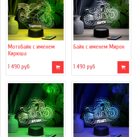
Мотобайк с именем
Байк с именем Мирон
Кирюша
1 490 руб
1 490 руб