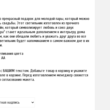
то прекрасный подарок для молодой пары, который можно
ь свадьбы. Этот светильник изготовлен из прочного
йн, который символизирует любовь и союз двух
пара" станет идеальным дополнением к интерьеру дома
, как они обещали любить и уважать друг друга во все
светильник будет напоминанием о самом важном дне в их
и.
реливания цвета
к АА
 с ВАШИМ текстом. Добавьте товар в корзину и укажите
оле в корзине. Перед изготовлением менеджер свяжется
я согласования макета.