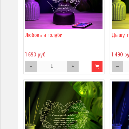
Любовь и голуби
Дышу т
1 690 руб
1 490 р