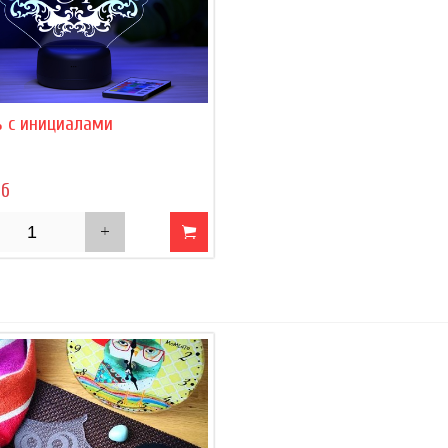
ь с инициалами
уб