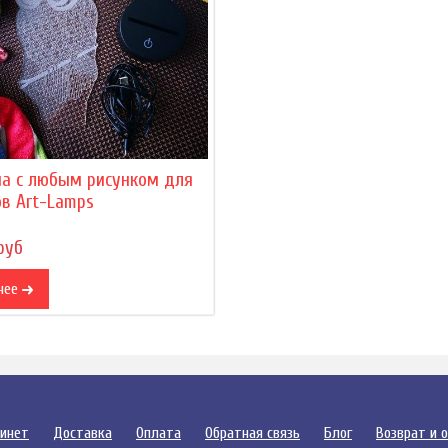
на с любым рисунком для
в Art-Lamps
руб
нее
бинет
Доставка
Оплата
Обратная связь
Блог
Возврат и 