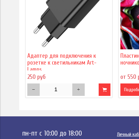
Адаптер для подключения к
Пласти
розетке к светильникам Art-
ночнико
Lamps
250 руб
от 550 
Подроб
пн-пт с 10:00 до 18:00
Личный ка