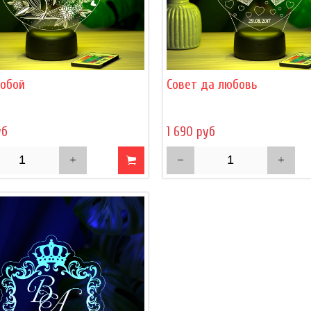
обой
Совет да любовь
уб
1 690 руб