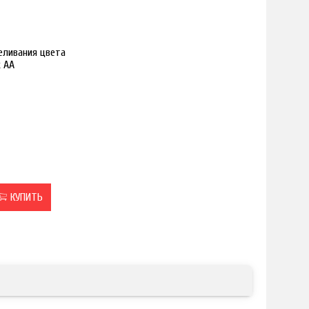
реливания цвета
к АА
КУПИТЬ