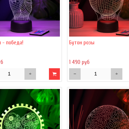
 - победа!
Бутон розы
уб
1 490 руб