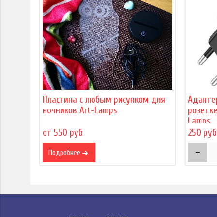
Пластина с любым рисунком для
Адапте
ночников Art-Lamps
розетке
Lamps
от 550 руб
250 руб
Подробнее