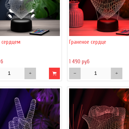
с сердцем
Граненое сердце
уб
1 490 руб