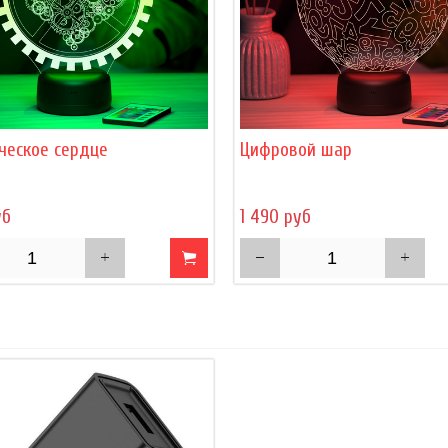
ческое сердце
Цифровой шар
уб
1 490 руб