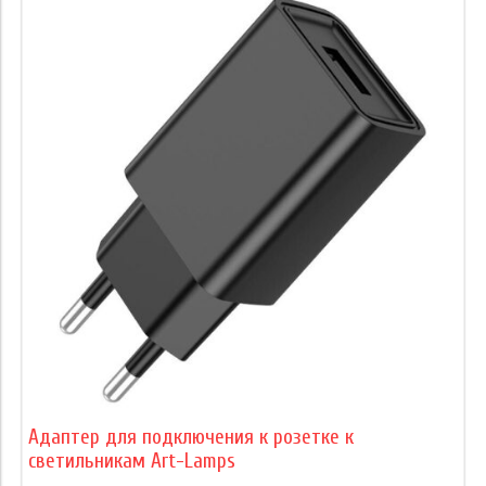
Адаптер для подключения к розетке к
светильникам Art-Lamps