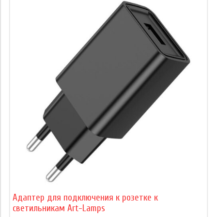
Адаптер для подключения к розетке к
светильникам Art-Lamps