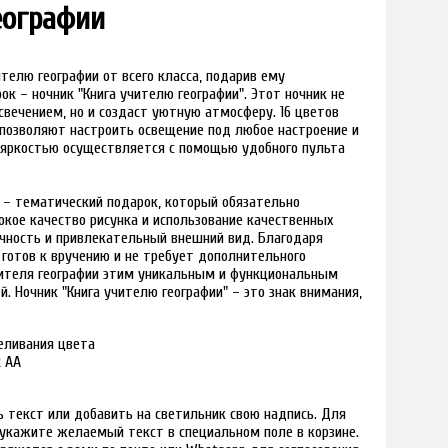
еографии
телю географии от всего класса, подарив ему
к – ночник "Книга учителю географии". Этот ночник не
свечением, но и создаст уютную атмосферу. 16 цветов
 позволяют настроить освещение под любое настроение и
 яркостью осуществляется с помощью удобного пульта
" – тематический подарок, который обязательно
кое качество рисунка и использование качественных
чность и привлекательный внешний вид. Благодаря
 готов к вручению и не требует дополнительного
чителя географии этим уникальным и функциональным
. Ночник "Книга учителю географии" – это знак внимания,
реливания цвета
к АА
 текст или добавить на светильник свою надпись. Для
и укажите желаемый текст в специальном поле в корзине.