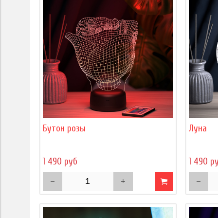
Бутон розы
Луна
1 490 руб
1 490 р