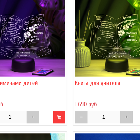
с именами детей
Книга для учителя
уб
1 690 руб