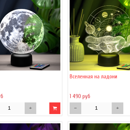
Вселенная на ладони
уб
1 490 руб