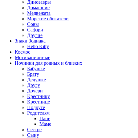
Динозавры
Домашние
Медвежата
Морские обитатели
Совы
Сафари
Другие
Знаки Зодиака
Hello Kitty
Космос
Мотивационные
Ночники для родных и близких
Бабушке
Брату
Дедушке
Другу
Дочери
Крестнику
Крестнице
Подруге
Родителям
Папе
Маме
Сестре
Сыну