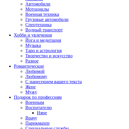
Автомобили
Мотоциклы
Военная техника
Грузовые автомобили
Спецтехника
Водный транспорт
Хобби и увлечения
Йога и медитация
Музыка
Таро и астрология
Творчество и искусство
Разное
Романтические
Любимой
Любимому
С нанесением вашего текста
Жене
Мужу
Подарок по профессиям
Военным
Воспитателю
Няне
Врачу
Парикмахер
Специальные службы