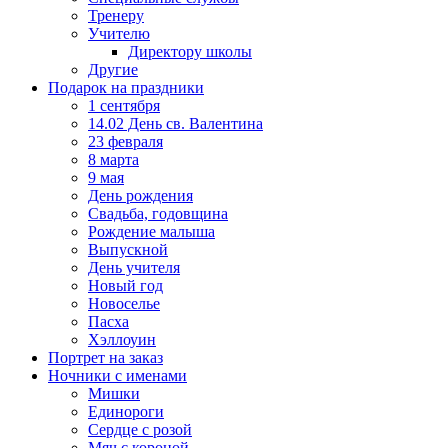
Тренеру
Учителю
Директору школы
Другие
Подарок на праздники
1 сентября
14.02 День св. Валентина
23 февраля
8 марта
9 мая
День рождения
Свадьба, годовщина
Рождение малыша
Выпускной
День учителя
Новый год
Новоселье
Пасха
Хэллоуин
Портрет на заказ
Ночники с именами
Мишки
Единороги
Сердце с розой
Мяч с короной