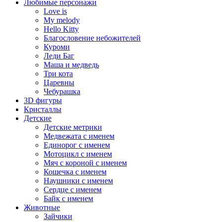
Любимые персонажи
Love is
My melody
Hello Kitty
Благословение небожителей
Куроми
Леди Баг
Маша и медведь
Три кота
Царевны
Чебурашка
3D фигуры
Кристаллы
Детские
Детские метрики
Медвежата с именем
Единорог с именем
Мотоцикл с именем
Мяч с короной с именем
Кошечка с именем
Наушники с именем
Сердце с именем
Байк с именем
Животные
Зайчики