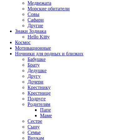
Медвежата
Морские обитатели
Совы
Сафари
Другие
Знаки Зодиака
Hello Kitty
Космос
Мотивационные
Ночники для родных и близких
Бабушке
Брату
Дедушке
Другу
Дочери
Крестнику
Крестнице
Подруге
Родителям
Папе
Маме
Сестре
Сыну
Семье
Внукам