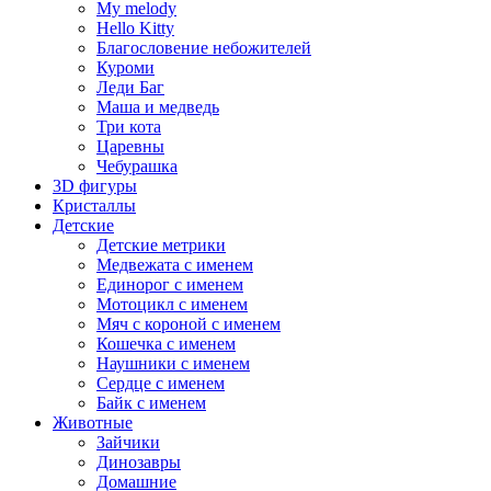
My melody
Hello Kitty
Благословение небожителей
Куроми
Леди Баг
Маша и медведь
Три кота
Царевны
Чебурашка
3D фигуры
Кристаллы
Детские
Детские метрики
Медвежата с именем
Единорог с именем
Мотоцикл с именем
Мяч с короной с именем
Кошечка с именем
Наушники с именем
Сердце с именем
Байк с именем
Животные
Зайчики
Динозавры
Домашние