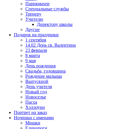
Парикмахер
Специальные службы
Тренеру
Учителю
Директору школы
Другие
Подарок на праздники
1 сентября
14.02 День св. Валентина
23 февраля
8 марта
9 мая
День рождения
Свадьба, годовщина
Рождение малыша
Выпускной
День учителя
Новый год
Новоселье
Пасха
Хэллоуин
Портрет на заказ
Ночники с именами
Мишки
Единороги