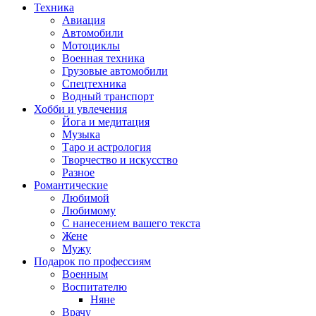
Техника
Авиация
Автомобили
Мотоциклы
Военная техника
Грузовые автомобили
Спецтехника
Водный транспорт
Хобби и увлечения
Йога и медитация
Музыка
Таро и астрология
Творчество и искусство
Разное
Романтические
Любимой
Любимому
С нанесением вашего текста
Жене
Мужу
Подарок по профессиям
Военным
Воспитателю
Няне
Врачу