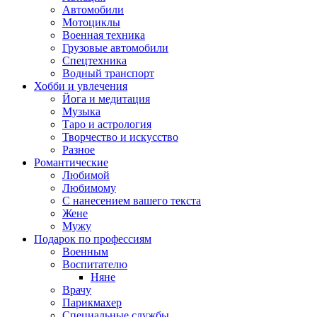
Автомобили
Мотоциклы
Военная техника
Грузовые автомобили
Спецтехника
Водный транспорт
Хобби и увлечения
Йога и медитация
Музыка
Таро и астрология
Творчество и искусство
Разное
Романтические
Любимой
Любимому
С нанесением вашего текста
Жене
Мужу
Подарок по профессиям
Военным
Воспитателю
Няне
Врачу
Парикмахер
Специальные службы