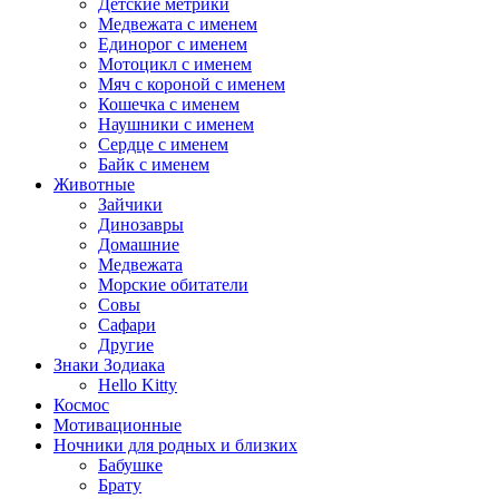
Детские метрики
Медвежата с именем
Единорог с именем
Мотоцикл с именем
Мяч с короной с именем
Кошечка с именем
Наушники с именем
Сердце с именем
Байк с именем
Животные
Зайчики
Динозавры
Домашние
Медвежата
Морские обитатели
Совы
Сафари
Другие
Знаки Зодиака
Hello Kitty
Космос
Мотивационные
Ночники для родных и близких
Бабушке
Брату