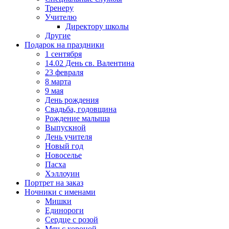
Тренеру
Учителю
Директору школы
Другие
Подарок на праздники
1 сентября
14.02 День св. Валентина
23 февраля
8 марта
9 мая
День рождения
Свадьба, годовщина
Рождение малыша
Выпускной
День учителя
Новый год
Новоселье
Пасха
Хэллоуин
Портрет на заказ
Ночники с именами
Мишки
Единороги
Сердце с розой
Мяч с короной