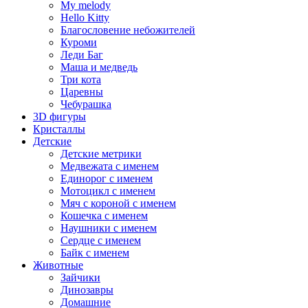
My melody
Hello Kitty
Благословение небожителей
Куроми
Леди Баг
Маша и медведь
Три кота
Царевны
Чебурашка
3D фигуры
Кристаллы
Детские
Детские метрики
Медвежата с именем
Единорог с именем
Мотоцикл с именем
Мяч с короной с именем
Кошечка с именем
Наушники с именем
Сердце с именем
Байк с именем
Животные
Зайчики
Динозавры
Домашние