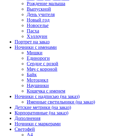
Рождение малыша
Выпускной
День учителя
Новый год
Новоселье
Пасха
Хэллоуин
Портрет на заказ
Ночники с именами
Мишки
Единороги
Сердце с розой
Мяч с короной
Байк
Мотоцикл
Наушники
Кошечка с именем
Ночники с надписью (на заказ)
Именные светильники (на заказ)
Детские метрики (на заказ)
Корпоративные (на заказ)
Дополнения
Ночники с маркерами
Светофей
А4