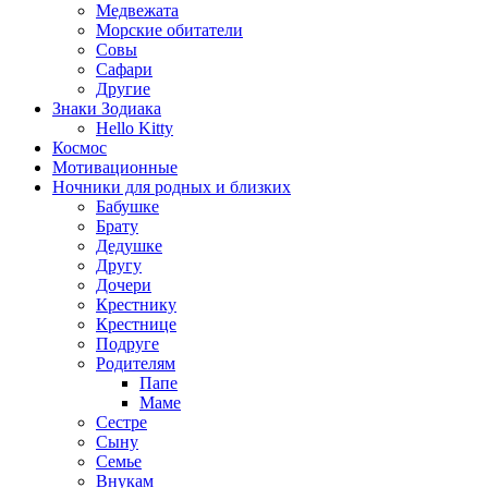
Медвежата
Морские обитатели
Совы
Сафари
Другие
Знаки Зодиака
Hello Kitty
Космос
Мотивационные
Ночники для родных и близких
Бабушке
Брату
Дедушке
Другу
Дочери
Крестнику
Крестнице
Подруге
Родителям
Папе
Маме
Сестре
Сыну
Семье
Внукам