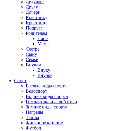
Дедушке
Другу
Дочери
Крестнику
Крестнице
Подруге
Родителям
Папе
Маме
Сестре
Сыну
Семье
Внукам
Внуку
Внучке
Спорт
Боевые виды спорта
Велоспорт
Водные виды спорта
Гимнастика и акробатика
Зимние виды спорта
Награды
Танцы
Фигурное катание
Футбол