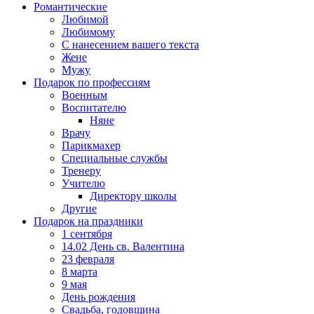
Романтические
Любимой
Любимому
С нанесением вашего текста
Жене
Мужу
Подарок по профессиям
Военным
Воспитателю
Няне
Врачу
Парикмахер
Специальные службы
Тренеру
Учителю
Директору школы
Другие
Подарок на праздники
1 сентября
14.02 День св. Валентина
23 февраля
8 марта
9 мая
День рождения
Свадьба, годовщина