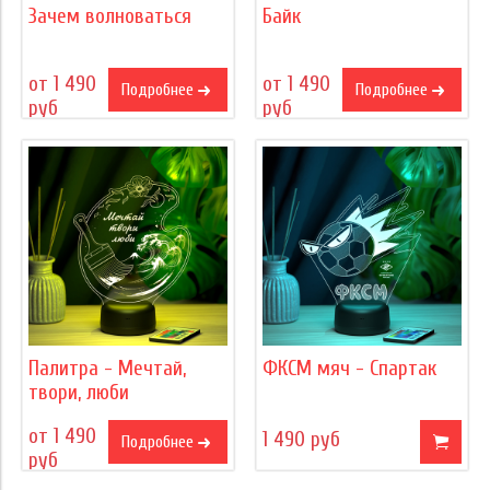
Зачем волноваться
Байк
от 1 490
от 1 490
Подробнее
Подробнее
руб
руб
Палитра - Мечтай,
ФКСМ мяч - Спартак
твори, люби
от 1 490
1 490 руб
Подробнее
руб