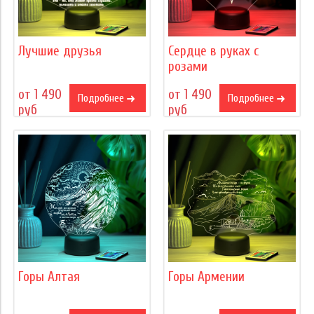
Лучшие друзья
Сердце в руках с
розами
от 1 490
от 1 490
Подробнее
Подробнее
руб
руб
Горы Алтая
Горы Армении