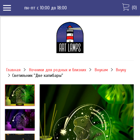
(
0
)
пн-пт с 10:00 до 18:00
Главная
Ночники для родных и близких
Внукам
Внуку
Светильник "Две капибары"