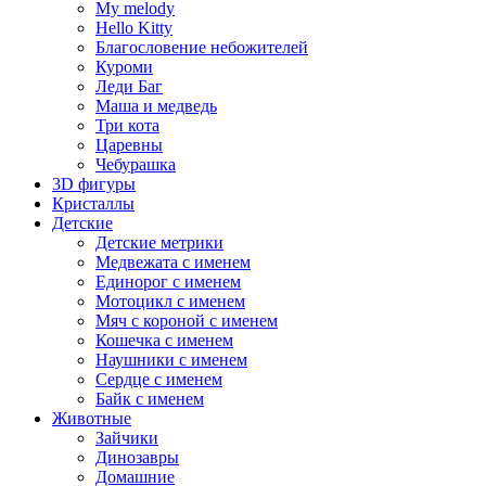
My melody
Hello Kitty
Благословение небожителей
Куроми
Леди Баг
Маша и медведь
Три кота
Царевны
Чебурашка
3D фигуры
Кристаллы
Детские
Детские метрики
Медвежата с именем
Единорог с именем
Мотоцикл с именем
Мяч с короной с именем
Кошечка с именем
Наушники с именем
Сердце с именем
Байк с именем
Животные
Зайчики
Динозавры
Домашние