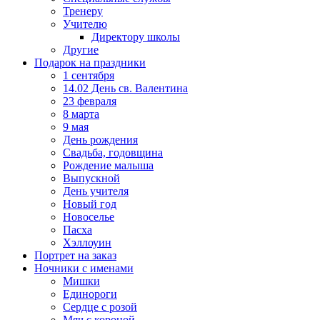
Тренеру
Учителю
Директору школы
Другие
Подарок на праздники
1 сентября
14.02 День св. Валентина
23 февраля
8 марта
9 мая
День рождения
Свадьба, годовщина
Рождение малыша
Выпускной
День учителя
Новый год
Новоселье
Пасха
Хэллоуин
Портрет на заказ
Ночники с именами
Мишки
Единороги
Сердце с розой
Мяч с короной