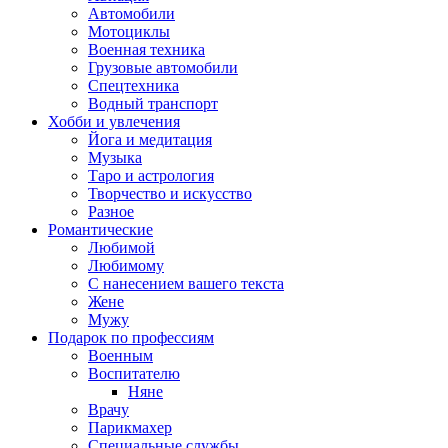
Автомобили
Мотоциклы
Военная техника
Грузовые автомобили
Спецтехника
Водный транспорт
Хобби и увлечения
Йога и медитация
Музыка
Таро и астрология
Творчество и искусство
Разное
Романтические
Любимой
Любимому
С нанесением вашего текста
Жене
Мужу
Подарок по профессиям
Военным
Воспитателю
Няне
Врачу
Парикмахер
Специальные службы