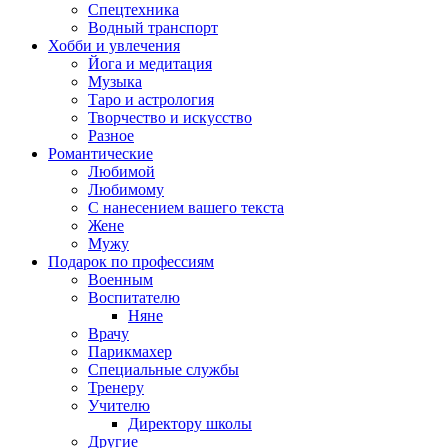
Спецтехника
Водный транспорт
Хобби и увлечения
Йога и медитация
Музыка
Таро и астрология
Творчество и искусство
Разное
Романтические
Любимой
Любимому
С нанесением вашего текста
Жене
Мужу
Подарок по профессиям
Военным
Воспитателю
Няне
Врачу
Парикмахер
Специальные службы
Тренеру
Учителю
Директору школы
Другие