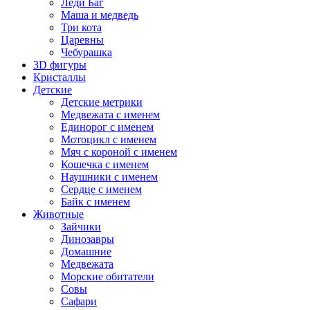
Леди Баг
Маша и медведь
Три кота
Царевны
Чебурашка
3D фигуры
Кристаллы
Детские
Детские метрики
Медвежата с именем
Единорог с именем
Мотоцикл с именем
Мяч с короной с именем
Кошечка с именем
Наушники с именем
Сердце с именем
Байк с именем
Животные
Зайчики
Динозавры
Домашние
Медвежата
Морские обитатели
Совы
Сафари