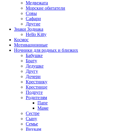
Медвежата
Морские обитатели
Совы
Сафари
Другие
Знаки Зодиака
Hello Kitty
Космос
Мотивационные
Ночники для родных и близких
Бабушке
Брату
Дедушке
Другу
Дочери
Крестнику
Крестнице
Подруге
Родителям
Папе
Маме
Сестре
Сыну
Семье
Внукам