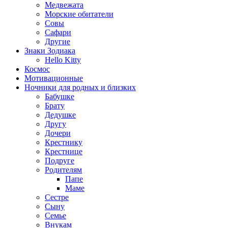
Медвежата
Морские обитатели
Совы
Сафари
Другие
Знаки Зодиака
Hello Kitty
Космос
Мотивационные
Ночники для родных и близких
Бабушке
Брату
Дедушке
Другу
Дочери
Крестнику
Крестнице
Подруге
Родителям
Папе
Маме
Сестре
Сыну
Семье
Внукам