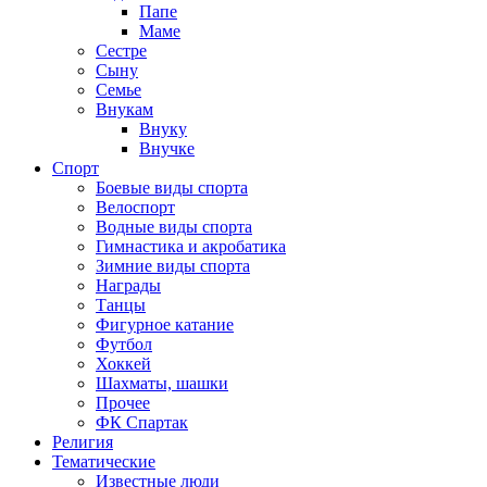
Папе
Маме
Сестре
Сыну
Семье
Внукам
Внуку
Внучке
Спорт
Боевые виды спорта
Велоспорт
Водные виды спорта
Гимнастика и акробатика
Зимние виды спорта
Награды
Танцы
Фигурное катание
Футбол
Хоккей
Шахматы, шашки
Прочее
ФК Спартак
Религия
Тематические
Известные люди