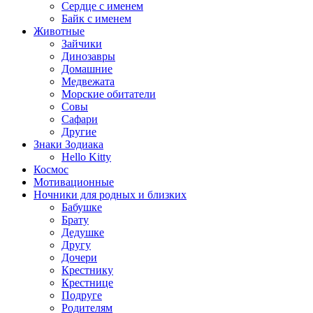
Сердце с именем
Байк с именем
Животные
Зайчики
Динозавры
Домашние
Медвежата
Морские обитатели
Совы
Сафари
Другие
Знаки Зодиака
Hello Kitty
Космос
Мотивационные
Ночники для родных и близких
Бабушке
Брату
Дедушке
Другу
Дочери
Крестнику
Крестнице
Подруге
Родителям