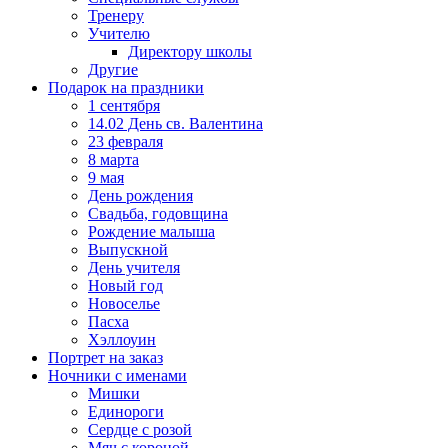
Тренеру
Учителю
Директору школы
Другие
Подарок на праздники
1 сентября
14.02 День св. Валентина
23 февраля
8 марта
9 мая
День рождения
Свадьба, годовщина
Рождение малыша
Выпускной
День учителя
Новый год
Новоселье
Пасха
Хэллоуин
Портрет на заказ
Ночники с именами
Мишки
Единороги
Сердце с розой
Мяч с короной