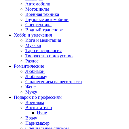
Автомобили
Мотоциклы
Военная техника
Грузовые автомобили
Спецтехника
Водный транспорт
Хобби и увлечения
Йога и медитация
Музыка
Таро и астрология
Творчество и искусство
Разное
Романтические
Любимой
Любимому
С нанесением вашего текста
Жене
Мужу
Подарок по профессиям
Военным
Воспитателю
Няне
Врачу
Парикмахер
Специальные службы