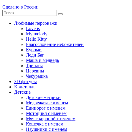
Сделано в России
Любимые персонажи
Love is
My melody
Hello Kitty
Благословение небожителей
Куроми
Леди Баг
Маша и медведь
Три кота
Царевны
Чебурашка
3D фигуры
Кристаллы
Детские
Детские метрики
Медвежата с именем
Единорог с именем
Мотоцикл с именем
Мяч с короной с именем
Кошечка с именем
Наушники с именем