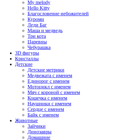
My melody
Hello Kitty
Благословение небожителей
Куроми
Леди Баг
Маша и медведь
Три кота
Царевны
Чебурашка
3D фигуры
Кристаллы
Детские
Детские метрики
Медвежата с именем
Единорог с именем
Мотоцикл с именем
Мяч с короной с именем
Кошечка с именем
Наушники с именем
Сердце с именем
Байк с именем
Животные
Зайчики
Динозавры
Домашние