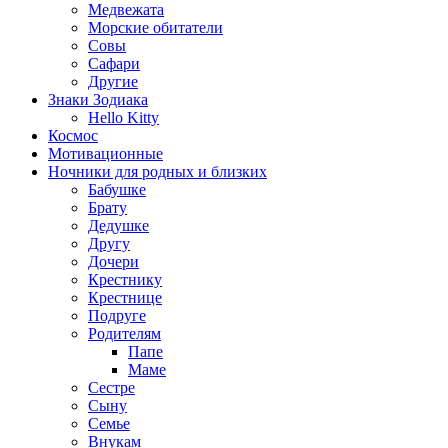
Медвежата
Морские обитатели
Совы
Сафари
Другие
Знаки Зодиака
Hello Kitty
Космос
Мотивационные
Ночники для родных и близких
Бабушке
Брату
Дедушке
Другу
Дочери
Крестнику
Крестнице
Подруге
Родителям
Папе
Маме
Сестре
Сыну
Семье
Внукам