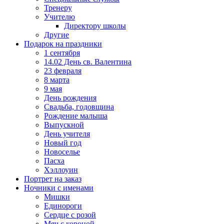
Тренеру
Учителю
Директору школы
Другие
Подарок на праздники
1 сентября
14.02 День св. Валентина
23 февраля
8 марта
9 мая
День рождения
Свадьба, годовщина
Рождение малыша
Выпускной
День учителя
Новый год
Новоселье
Пасха
Хэллоуин
Портрет на заказ
Ночники с именами
Мишки
Единороги
Сердце с розой
Мяч с короной