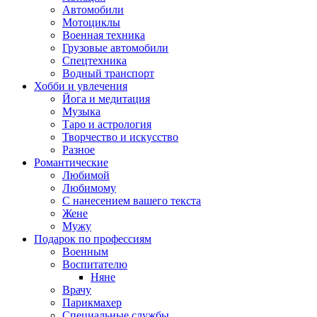
Автомобили
Мотоциклы
Военная техника
Грузовые автомобили
Спецтехника
Водный транспорт
Хобби и увлечения
Йога и медитация
Музыка
Таро и астрология
Творчество и искусство
Разное
Романтические
Любимой
Любимому
С нанесением вашего текста
Жене
Мужу
Подарок по профессиям
Военным
Воспитателю
Няне
Врачу
Парикмахер
Специальные службы