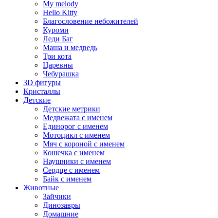
My melody
Hello Kitty
Благословение небожителей
Куроми
Леди Баг
Маша и медведь
Три кота
Царевны
Чебурашка
3D фигуры
Кристаллы
Детские
Детские метрики
Медвежата с именем
Единорог с именем
Мотоцикл с именем
Мяч с короной с именем
Кошечка с именем
Наушники с именем
Сердце с именем
Байк с именем
Животные
Зайчики
Динозавры
Домашние