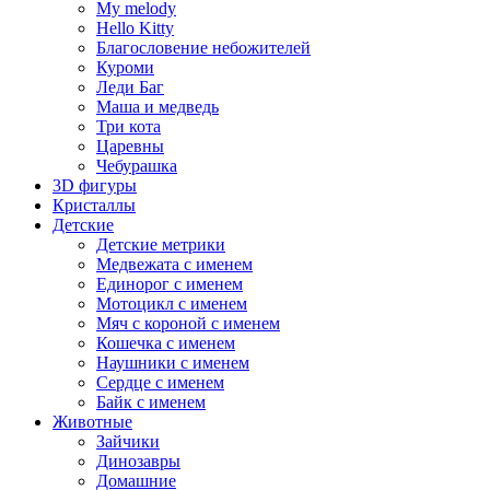
My melody
Hello Kitty
Благословение небожителей
Куроми
Леди Баг
Маша и медведь
Три кота
Царевны
Чебурашка
3D фигуры
Кристаллы
Детские
Детские метрики
Медвежата с именем
Единорог с именем
Мотоцикл с именем
Мяч с короной с именем
Кошечка с именем
Наушники с именем
Сердце с именем
Байк с именем
Животные
Зайчики
Динозавры
Домашние