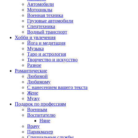
Автомобили
Мотоциклы
Военная техника
Грузовые автомобили
Спецтехника
Водный транспорт
Хобби и увлечения
Йога и медитация
Музыка
Таро и астрология
Творчество и искусство
Разное
Романтические
Любимой
Любимому
С нанесением вашего текста
Жене
Мужу
Подарок по профессиям
Военным
Воспитателю
Няне
Врачу
Парикмахер
Специальные службы