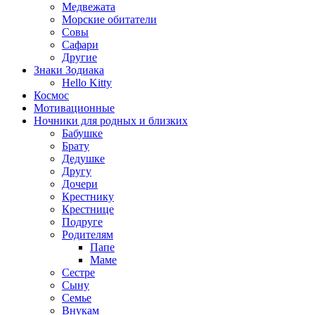
Медвежата
Морские обитатели
Совы
Сафари
Другие
Знаки Зодиака
Hello Kitty
Космос
Мотивационные
Ночники для родных и близких
Бабушке
Брату
Дедушке
Другу
Дочери
Крестнику
Крестнице
Подруге
Родителям
Папе
Маме
Сестре
Сыну
Семье
Внукам