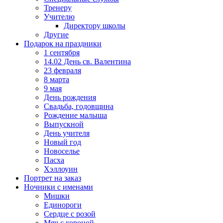
Тренеру
Учителю
Директору школы
Другие
Подарок на праздники
1 сентября
14.02 День св. Валентина
23 февраля
8 марта
9 мая
День рождения
Свадьба, годовщина
Рождение малыша
Выпускной
День учителя
Новый год
Новоселье
Пасха
Хэллоуин
Портрет на заказ
Ночники с именами
Мишки
Единороги
Сердце с розой
Мяч с короной