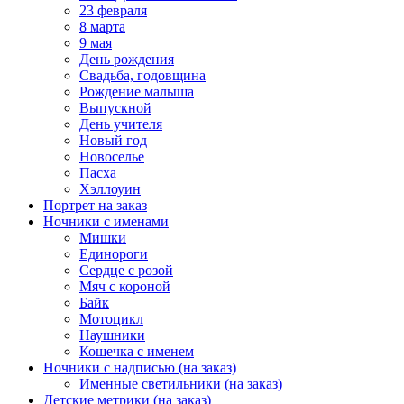
23 февраля
8 марта
9 мая
День рождения
Свадьба, годовщина
Рождение малыша
Выпускной
День учителя
Новый год
Новоселье
Пасха
Хэллоуин
Портрет на заказ
Ночники с именами
Мишки
Единороги
Сердце с розой
Мяч с короной
Байк
Мотоцикл
Наушники
Кошечка с именем
Ночники с надписью (на заказ)
Именные светильники (на заказ)
Детские метрики (на заказ)