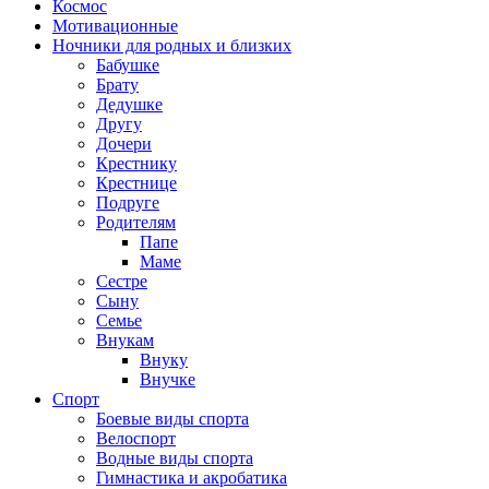
Космос
Мотивационные
Ночники для родных и близких
Бабушке
Брату
Дедушке
Другу
Дочери
Крестнику
Крестнице
Подруге
Родителям
Папе
Маме
Сестре
Сыну
Семье
Внукам
Внуку
Внучке
Спорт
Боевые виды спорта
Велоспорт
Водные виды спорта
Гимнастика и акробатика