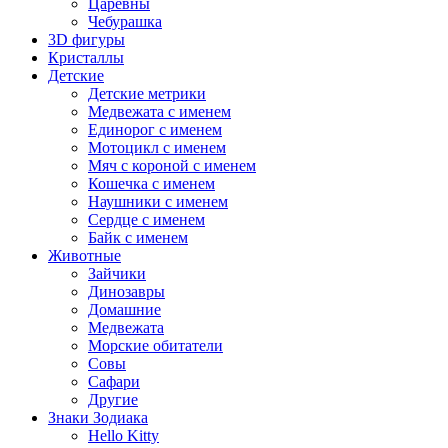
Царевны
Чебурашка
3D фигуры
Кристаллы
Детские
Детские метрики
Медвежата с именем
Единорог с именем
Мотоцикл с именем
Мяч с короной с именем
Кошечка с именем
Наушники с именем
Сердце с именем
Байк с именем
Животные
Зайчики
Динозавры
Домашние
Медвежата
Морские обитатели
Совы
Сафари
Другие
Знаки Зодиака
Hello Kitty