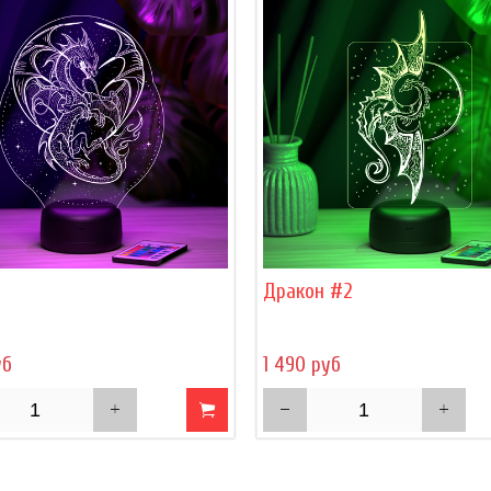
Дракон #2
уб
1 490 руб