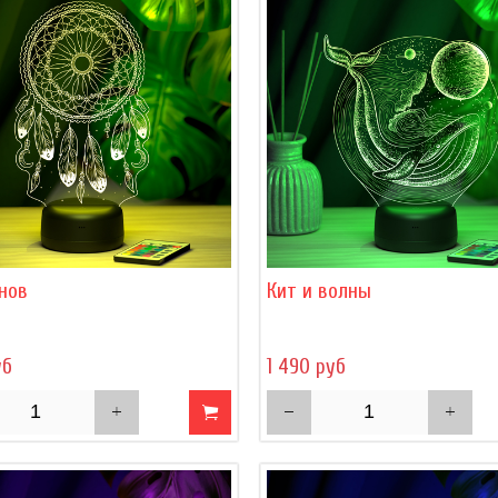
нов
Кит и волны
уб
1 490 руб