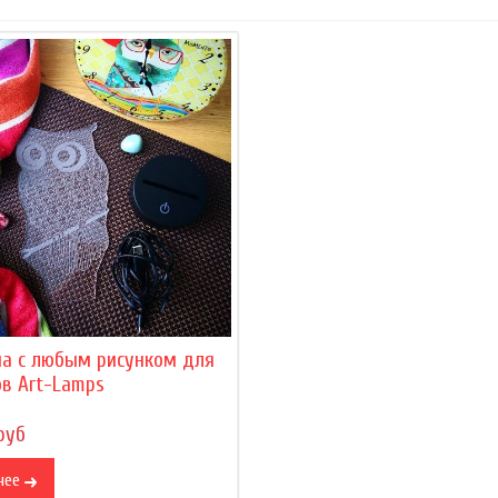
на с любым рисунком для
в Art-Lamps
руб
нее