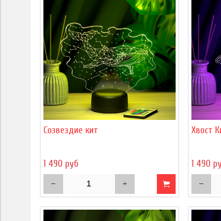
Созвездие кит
Хвост К
1 490 руб
1 490 р