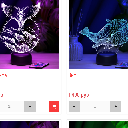
ита
Кит
уб
1 490 руб