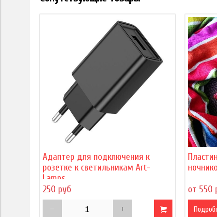
Адаптер для подключения к
Пласти
розетке к светильникам Art-
ночнико
Lamps
250 руб
от 550 
Подроб