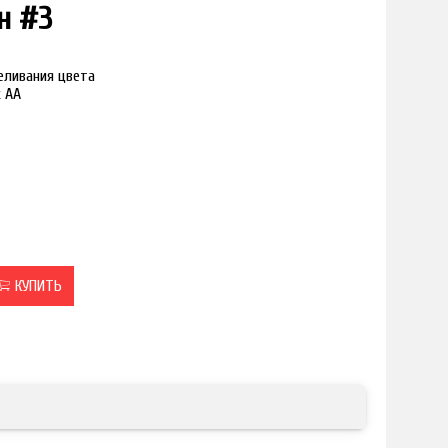
н #3
реливания цвета
к АА
КУПИТЬ