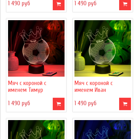
1 490 руб
1 490 руб
Мяч с короной с
Мяч с короной с
именем Тимур
именем Иван
1 490 руб
1 490 руб