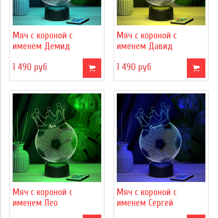
Мяч с короной с
Мяч с короной с
именем Демид
именем Давид
1 490 руб
1 490 руб
Мяч с короной с
Мяч с короной с
именем Лео
именем Сергей