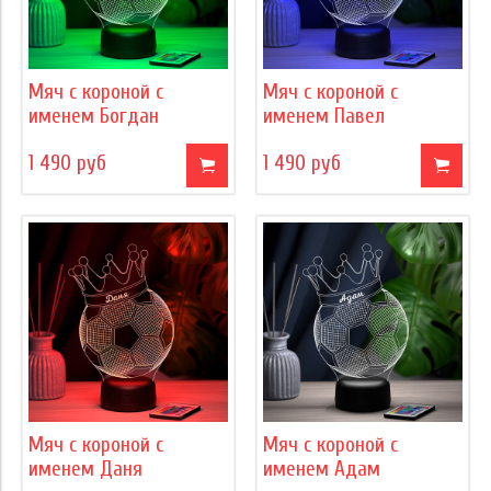
Мяч с короной с
Мяч с короной с
именем Богдан
именем Павел
1 490 руб
1 490 руб
Мяч с короной с
Мяч с короной с
именем Даня
именем Адам