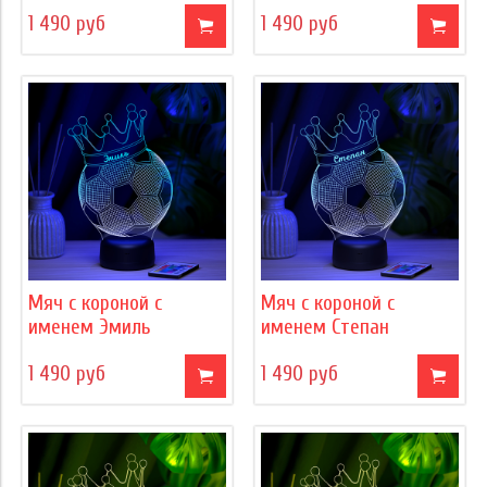
1 490 руб
1 490 руб
Мяч с короной с
Мяч с короной с
именем Эмиль
именем Степан
1 490 руб
1 490 руб